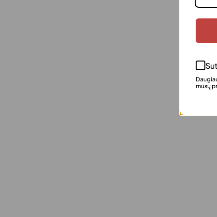
Sut
Daugiau
mūsų pr