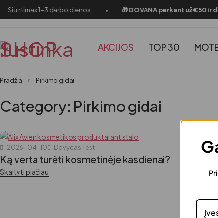
•
Siuntimas 1-3 darbo dienos
🎁 DOVANA perkant už €50 ir da
AKCIJOS
TOP 30
MOTE
Pradžia
Pirkimo gidai
Category: Pirkimo gidai
Ga
2026-04-10
Dovydas Test
Ką verta turėti kosmetinėje kasdienai?
Skaityti plačiau
Pri