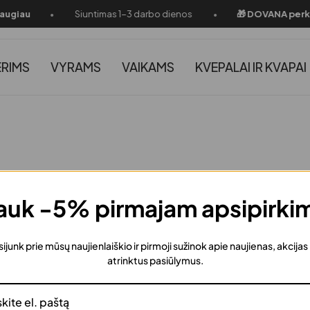
•
•
ugiau
Siuntimas 1-3 darbo dienos
🎁 DOVANA perkant
RIMS
VYRAMS
VAIKAMS
KVEPALAI IR KVAPAI
uk -5% pirmajam apsipirki
sijunk prie mūsų naujienlaiškio ir pirmoji sužinok apie naujienas, akcijas
atrinktus pasiūlymus.