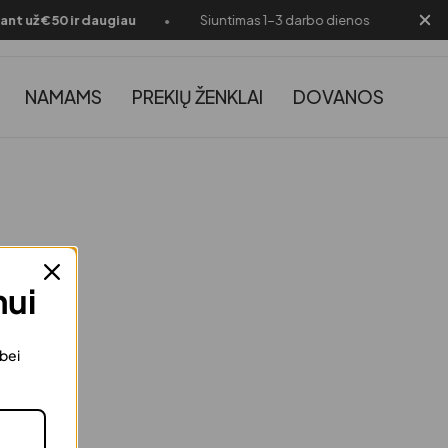
•
•
 už €50 ir daugiau
Siuntimas 1-3 darbo dienos
🎁 
NAMAMS
PREKIŲ ŽENKLAI
DOVANOS
mui
 bei